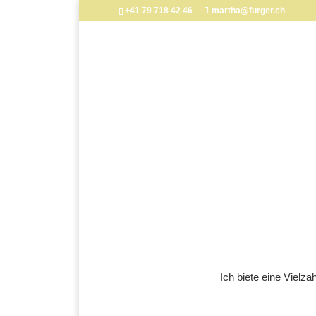
+41 79 718 42 46
martha@furger.ch
Ich biete eine Vielz