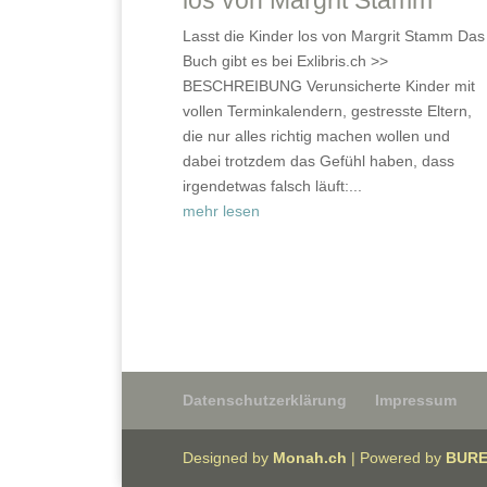
los von Margrit Stamm
Lasst die Kinder los von Margrit Stamm Das
Buch gibt es bei Exlibris.ch >>
BESCHREIBUNG Verunsicherte Kinder mit
vollen Terminkalendern, gestresste Eltern,
die nur alles richtig machen wollen und
dabei trotzdem das Gefühl haben, dass
irgendetwas falsch läuft:...
mehr lesen
Datenschutz­erklärung
Impressum
Designed by
Monah.ch
| Powered by
BURE